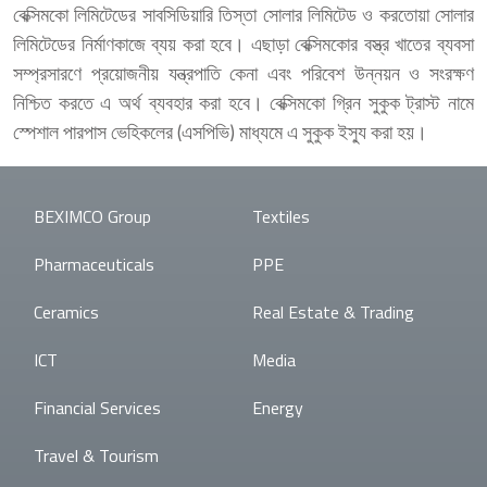
বেক্সিমকো লিমিটেডের সাবসিডিয়ারি তিস্তা সোলার লিমিটেড ও করতোয়া সোলার
লিমিটেডের নির্মাণকাজে ব্যয় করা হবে। এছাড়া বেক্সিমকোর বস্ত্র খাতের ব্যবসা
সম্প্রসারণে প্রয়োজনীয় যন্ত্রপাতি কেনা এবং পরিবেশ উন্নয়ন ও সংরক্ষণ
নিশ্চিত করতে এ অর্থ ব্যবহার করা হবে। বেক্সিমকো গ্রিন সুকুক ট্রাস্ট নামে
স্পেশাল পারপাস ভেহিকলের (এসপিভি) মাধ্যমে এ সুকুক ইস্যু করা হয়।
BEXIMCO Group
Textiles
Pharmaceuticals
PPE
Ceramics
Real Estate & Trading
ICT
Media
Financial Services
Energy
Travel & Tourism