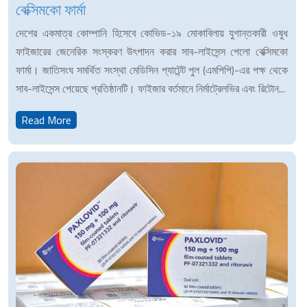
বেক্সিমকো ফার্মা
দেশের একমাত্র কোম্পানি হিসেবে কোভিড-১৯ মোকাবিলায় যুগান্তকারী ওষুধ
ফাইজারের জেনেরিক সংস্করণ উৎপাদন করার সাব-লাইসেন্স পেলো বেক্সিমকো
ফার্মা। জাতিসংঘ সমর্থিত সংস্থা মেডিসিন প্যাটেন্ট পুল (এমপিপি)-এর পক্ষ থেকে
সাব-লাইসেন্স পেয়েছে প্রতিষ্ঠানটি। ফাইজার বর্তমানে নির্মাট্রেলভির এবং রিটোন...
Read More