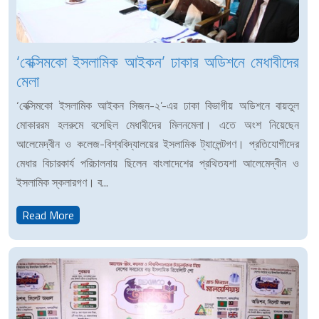
‘বেক্সিমকো ইসলামিক আইকন’ ঢাকার অডিশনে মেধাবীদের
মেলা
‘বেক্সিমকো ইসলামিক আইকন সিজন-২’-এর ঢাকা বিভাগীয় অডিশনে বায়তুল
মোকাররম হলরুমে বসেছিল মেধাবীদের মিলনমেলা। এতে অংশ নিয়েছেন
আলেমেদ্বীন ও কলেজ-বিশ্ববিদ্যালয়ের ইসলামিক ট্যালেন্টগণ। প্রতিযোগীদের
মেধার বিচারকার্য পরিচালনায় ছিলেন বাংলাদেশের প্রথিতযশা আলেমেদ্বীন ও
ইসলামিক স্কলারগণ। ব...
Read More