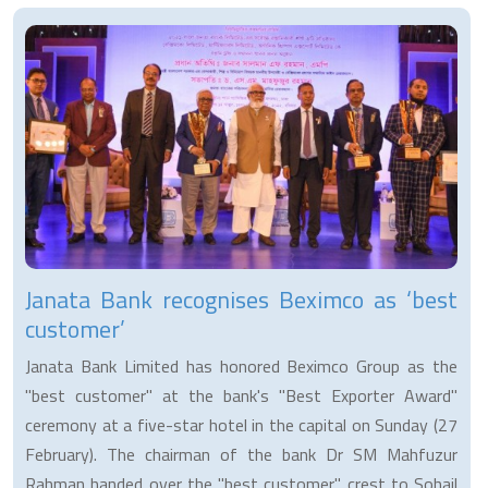
Janata Bank recognises Beximco as ‘best
customer’
Janata Bank Limited has honored Beximco Group as the
"best customer" at the bank's "Best Exporter Award"
ceremony at a five-star hotel in the capital on Sunday (27
February). The chairman of the bank Dr SM Mahfuzur
Rahman handed over the "best customer" crest to Sohail