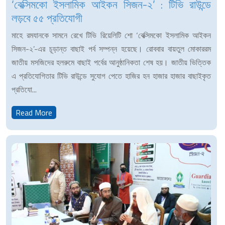
‘বেক্সিমকো ইসলামিক আইকন সিজন-২’ : টিভি রাউন্ডে
লড়বে ৫৫ প্রতিযোগী
মাহে রমযানকে সামনে রেখে টিভি রিয়েলিটি শো ‘বেক্সিমকো ইসলামিক আইকন
সিজন-২’-এর চূড়ান্ত বাছাই পর্ব সম্পন্ন হয়েছে। রোববার বায়তুল মোকাররম
জাতীয় মসজিদের হলরুমে বাছাই পর্বের আনুষ্ঠানিকতা শেষ হয়। জাতীয় ভিত্তিক
এ প্রতিযোগিতার টিভি রাউন্ডে সুযোগ পেতে হাজির হন হাজার হাজার বাছাইকৃত
প্রতিযো...
Read More