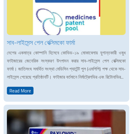
সাব-লাইসেন্স পেল বেক্সিমকো ফার্মা
দেশের একমাত্র কোম্পানি হিসেবে কোভিড-১৯ মোকাবেলায় যুগান্তকারী ওষুধ
ফাইজারের জেনেরিক সংস্করণ উৎপাদন করার সাব-লাইসেন্স পেল বেক্সিমকো
ফার্মা। জাতিসংঘ সমর্থিত সংস্থা মেডিসিন প্যাটেন্ট পুল (এমপিপি) পক্ষ থেকে সাব-
লাইসেন্স পেয়েছে প্রতিষ্ঠানটি। ফাইজার বর্তমানে নির্মাট্রেলভির এবং রিটোনাভির...
Read More