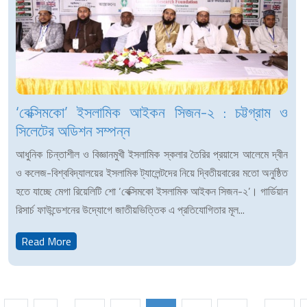
‘বেক্সিমকো’ ইসলামিক আইকন সিজন-২ : চট্টগ্রাম ও
সিলেটের অডিশন সম্পন্ন
আধুনিক চিন্তাশীল ও বিজ্ঞানমুখী ইসলামিক স্কলার তৈরির প্রয়াসে আলেমে দ্বীন
ও কলেজ-বিশ্ববিদ্যালয়ের ইসলামিক ট্যালেন্টদের নিয়ে দ্বিতীয়বারের মতো অনুষ্ঠিত
হতে যাচ্ছে মেগা রিয়েলিটি শো ‘বেক্সিমকো ইসলামিক আইকন সিজন-২’। গার্ডিয়ান
রিসার্চ ফাউন্ডেশনের উদ্যোগে জাতীয়ভিত্তিক এ প্রতিযোগিতার মূল...
Read More