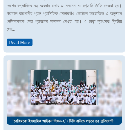
দেশের রপ্তানিতে বড় অবদান রাখায় এ সম্মাননা ও রপ্তানি ট্রফি দেওয়া হয়।
গতকাল রাজধানীর প্যান প্যাসিফিক সোনারগাঁও হোটেলে আয়োজিত এ অনুষ্ঠানে
বেক্সিমকোকে সেরা গ্রাহকের সম্মাননা দেওয়া হয়। এ ছাড়া ব্যাংকের দ্বিতীয়
সের...
Read More